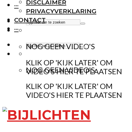
DISCLAIMER
···
PRIVACYVERKLARING
CONTACT
···
NOG GEEN VIDEO'S
KLIK OP 'KIJK LATER' OM
NOG GEEN VIDEO'S
VIDEO'S HIER TE PLAATSEN
KLIK OP 'KIJK LATER' OM
VIDEO'S HIER TE PLAATSEN