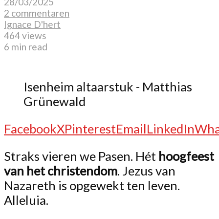
28/03/2025
2 commentaren
Ignace D'hert
464 views
6 min read
Isenheim altaarstuk - Matthias
Grünewald
Facebook
X
Pinterest
Email
LinkedIn
Wha
Straks vieren we Pasen. Hét
hoogfeest
van het christendom
. Jezus van
Nazareth is opgewekt ten leven.
Alleluia.