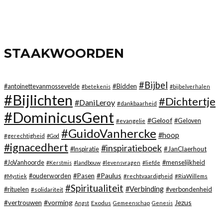
STAAKWOORDEN
#Bijbel
#Bidden
#antoinettevanmossevelde
#betekenis
#bijbelverhalen
#Bijlichten
#Dichtertje
#DaniLeroy
#dankbaarheid
#DominicusGent
#Geloof
#evangelie
#Geloven
#GuidoVanhercke
#hoop
#gerechtigheid
#God
#ignacedhert
#inspiratieboek
#JanClaerhout
#Inspiratie
#JoVanhoorde
#menselijkheid
#Kerstmis
#landbouw
#levensvragen
#liefde
#Paulus
#Pasen
#ouderworden
#rechtvaardigheid
#RiaWillems
#Mystiek
#Spiritualiteit
#Verbinding
#rituelen
#solidariteit
#verbondenheid
#vorming
Jezus
#vertrouwen
Exodus
Angst
Gemeenschap
Genesis