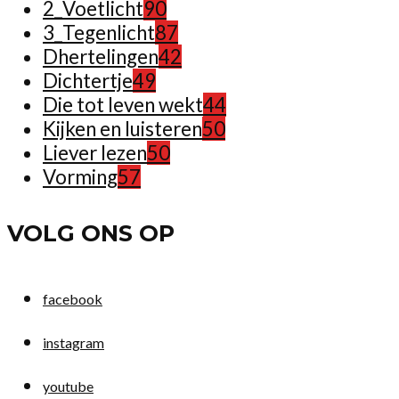
2_Voetlicht
90
3_Tegenlicht
87
Dhertelingen
42
Dichtertje
49
Die tot leven wekt
44
Kijken en luisteren
50
Liever lezen
50
Vorming
57
VOLG ONS OP
facebook
instagram
youtube